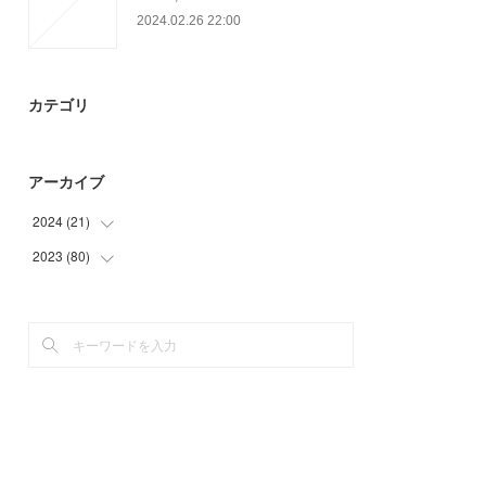
2024.02.26 22:00
カテゴリ
アーカイブ
2024
(
21
)
2023
(
80
(
6
)
)
(
15
)
(
12
)
(
17
)
(
30
)
(
21
)