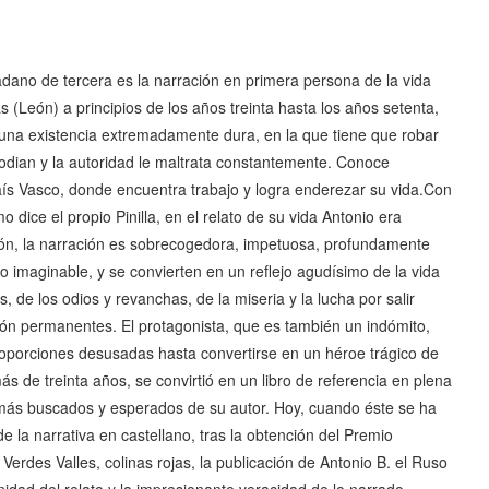
dano de tercera es la narración en primera persona de la vida
León) a principios de los años treinta hasta los años setenta,
 una existencia extremadamente dura, en la que tiene que robar
odian y la autoridad le maltrata constantemente. Conoce
País Vasco, donde encuentra trabajo y logra enderezar su vida.Con
 dice el propio Pinilla, en el relato de su vida Antonio era
ón, la narración es sobrecogedora, impetuosa, profundamente
o imaginable, y se convierten en un reflejo agudísimo de la vida
 de los odios y revanchas, de la miseria y la lucha por salir
ción permanentes. El protagonista, que es también un indómito,
oporciones desusadas hasta convertirse en un héroe trágico de
 de treinta años, se convirtió en un libro de referencia en plena
s más buscados y esperados de su autor. Hoy, cuando éste se ha
 la narrativa en castellano, tras la obtención del Premio
 Verdes Valles, colinas rojas, la publicación de Antonio B. el Ruso
idad del relato y la impresionante veracidad de lo narrado.