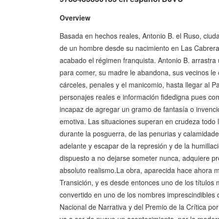
Overview
Basada en hechos reales, Antonio B. el Ruso, ciuda
de un hombre desde su nacimiento en Las Cabreras (
acabado el régimen franquista. Antonio B. arrastra
para comer, su madre le abandona, sus vecinos le 
cárceles, penales y el manicomio, hasta llegar al 
personajes reales e información fidedigna pues como
incapaz de agregar un gramo de fantasía o invenci
emotiva. Las situaciones superan en crudeza todo l
durante la posguerra, de las penurias y calamidades,
adelante y escapar de la represión y de la humilla
dispuesto a no dejarse someter nunca, adquiere pr
absoluto realismo.La obra, aparecida hace ahora más
Transición, y es desde entonces uno de los título
convertido en uno de los nombres imprescindibles de
Nacional de Narrativa y del Premio de la Crítica por
va a ser de nuevo un acontecimiento, por la modern