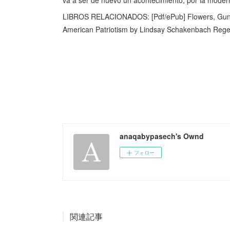
LIBROS RELACIONADOS: [Pdf/ePub] Flowers, Guns,
American Patriotism by Lindsay Schakenbach Reg
anaqabypasech's Ownd
フォロー
関連記事