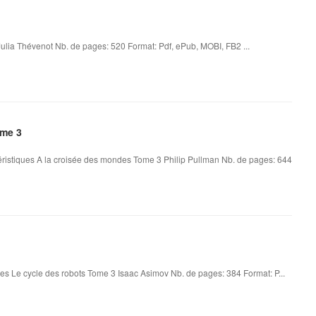
Julia Thévenot Nb. de pages: 520 Format: Pdf, ePub, MOBI, FB2 ...
ome 3
ristiques A la croisée des mondes Tome 3 Philip Pullman Nb. de pages: 644
es Le cycle des robots Tome 3 Isaac Asimov Nb. de pages: 384 Format: P...